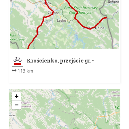
Krościenko, przejście gr. -
Laborecký priesmyk
113 km
+
−