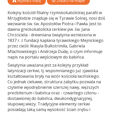
Wyznacz trasę
Zobacz na mapie
Kolejny kościół filialny rzymskokatolickiej parafii w
Mrzygłodzie znajduje się w Tyrawie Solnej, nosi dziś
wezwanie św. św. Apostołów Piotra i Pawła. Jest to
dawna greckokatolicka cerkiew pw. św. Jana
Chrzciciela - drewniana świątynia wzniesiona w
1837 r. z fundacji kapłana tyrawskiego Mejnickiego
przez cieśli: Wasyla Bułkstrimiła, Gabriela
Mlachowskiego i Andrzeja Dudę, o czym informuje
napis na portalu wejściowym do babińca.
Świątynia uważana jest za kolejny przykład
latynizacji cerkwi, tj. wspomnianego już zjawiska
kształtowania bryły na wzór kościoła łacińskiego.
Co jednak ciekawe, struktura zabytku pozwala na
czytelne wyodrębnienie szerszej nawy, węższych
prezbiterium i babińca oraz - czwartego członu -
dostawionej do babińca, dwukondygnacyjnej,
słupowej wieży. Tradycyjne elementy cerkwi
posiadają taką samą wysokość ścian zrębu i