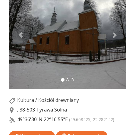
Kultura
/
Kościół drewniany
, 38-503 Tyrawa Solna
49°36'30"N
22°16'55"E
(49.608425, 22.282142)