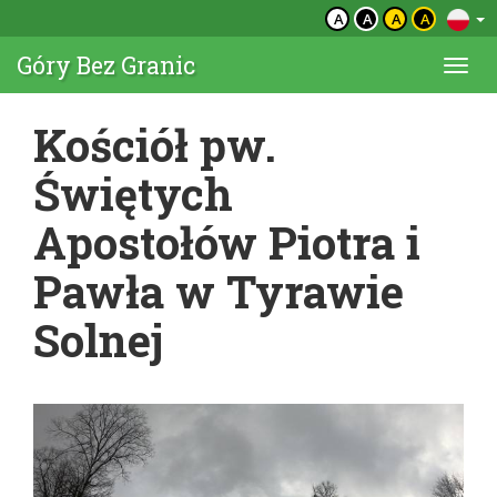
A
A
A
A
Góry Bez Granic
Togg
navi
Kościół pw.
Świętych
Apostołów Piotra i
Pawła w Tyrawie
Solnej