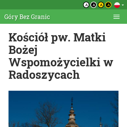
A
A
A
A
Góry Bez Granic
Togg
navi
Kościół pw. Matki
Bożej
Wspomożycielki w
Radoszycach