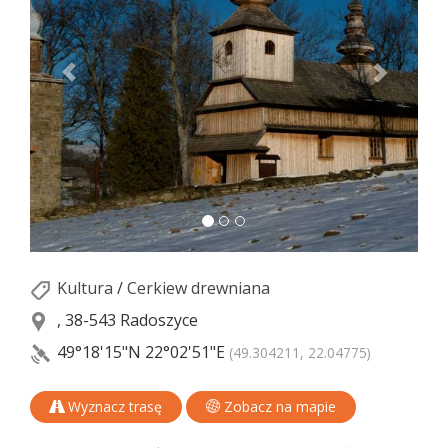
Kultura
/
Cerkiew drewniana
, 38-543 Radoszyce
49°18'15"N
22°02'51"E
(49.304211, 22.04775)
Wyznacz trasę
Zobacz na mapie