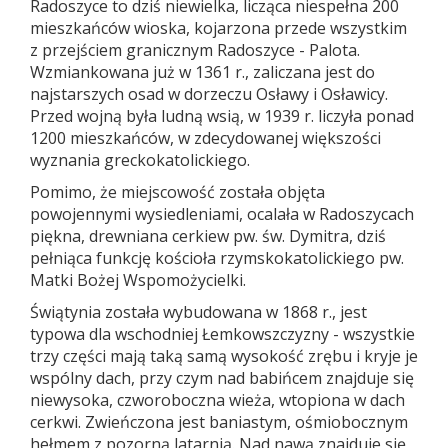
Radoszyce to dziś niewielka, licząca niespełna 200
mieszkańców wioska, kojarzona przede wszystkim
z przejściem granicznym Radoszyce - Palota.
Wzmiankowana już w 1361 r., zaliczana jest do
najstarszych osad w dorzeczu Osławy i Osławicy.
Przed wojną była ludną wsią, w 1939 r. liczyła ponad
1200 mieszkańców, w zdecydowanej większości
wyznania greckokatolickiego.
Pomimo, że miejscowość została objęta
powojennymi wysiedleniami, ocalała w Radoszycach
piękna, drewniana cerkiew pw. św. Dymitra, dziś
pełniąca funkcję kościoła rzymskokatolickiego pw.
Matki Bożej Wspomożycielki.
Świątynia została wybudowana w 1868 r., jest
typowa dla wschodniej Łemkowszczyzny - wszystkie
trzy części mają taką samą wysokość zrębu i kryje je
wspólny dach, przy czym nad babińcem znajduje się
niewysoka, czworoboczna wieża, wtopiona w dach
cerkwi. Zwieńczona jest baniastym, ośmiobocznym
hełmem z pozorną latarnią. Nad nawą znajduje się