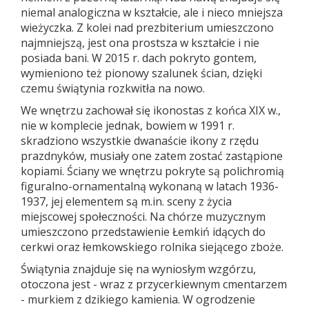
niemal analogiczna w kształcie, ale i nieco mniejsza
wieżyczka. Z kolei nad prezbiterium umieszczono
najmniejszą, jest ona prostsza w kształcie i nie
posiada bani. W 2015 r. dach pokryto gontem,
wymieniono też pionowy szalunek ścian, dzięki
czemu świątynia rozkwitła na nowo.
We wnętrzu zachował się ikonostas z końca XIX w.,
nie w komplecie jednak, bowiem w 1991 r.
skradziono wszystkie dwanaście ikony z rzędu
prazdnyków, musiały one zatem zostać zastąpione
kopiami. Ściany we wnętrzu pokryte są polichromią
figuralno-ornamentalną wykonaną w latach 1936-
1937, jej elementem są m.in. sceny z życia
miejscowej społeczności. Na chórze muzycznym
umieszczono przedstawienie Łemkiń idących do
cerkwi oraz łemkowskiego rolnika siejącego zboże.
Świątynia znajduje się na wyniosłym wzgórzu,
otoczona jest - wraz z przycerkiewnym cmentarzem
- murkiem z dzikiego kamienia. W ogrodzenie