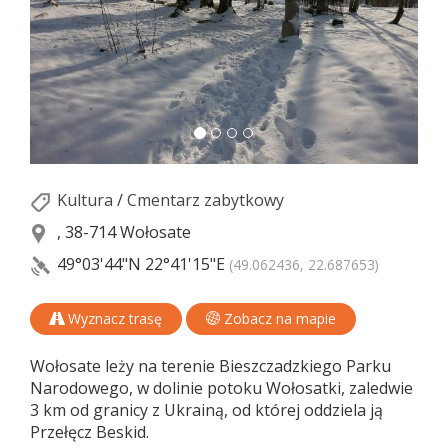
Kultura
/
Cmentarz zabytkowy
, 38-714 Wołosate
49°03'44"N
22°41'15"E
(49.062436, 22.687653)
Wyznacz trasę
Zobacz na mapie
Wołosate leży na terenie Bieszczadzkiego Parku
Narodowego, w dolinie potoku Wołosatki, zaledwie
3 km od granicy z Ukrainą, od której oddziela ją
Przełęcz Beskid.