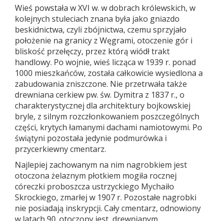
Wieś powstała w XVI w. w dobrach królewskich, w
kolejnych stuleciach znana była jako gniazdo
beskidnictwa, czyli zbójnictwa, czemu sprzyjało
położenie na granicy z Węgrami, otoczenie gór i
bliskość przełęczy, przez którą wiódł trakt
handlowy. Po wojnie, wieś licząca w 1939 r. ponad
1000 mieszkańców, została całkowicie wysiedlona a
zabudowania zniszczone. Nie przetrwała także
drewniana cerkiew pw. św. Dymitra z 1837 r., o
charakterystycznej dla architektury bojkowskiej
bryle, z silnym rozczłonkowaniem poszczególnych
części, krytych łamanymi dachami namiotowymi. Po
świątyni pozostała jedynie podmurówka i
przycerkiewny cmentarz.
Najlepiej zachowanym na nim nagrobkiem jest
otoczona żelaznym płotkiem mogiła rocznej
córeczki proboszcza ustrzyckiego Mychaiło
Skrockiego, zmarłej w 1907 r. Pozostałe nagrobki
nie posiadają inskrypcji. Cały cmentarz, odnowiony
w latach 90. otoczony jest drewnianym