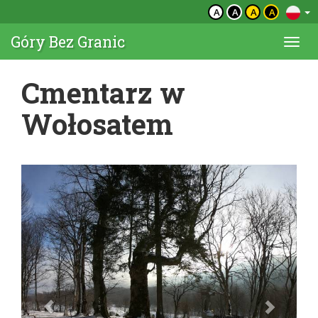
A
A
A
A
Góry Bez Granic
Togg
navi
Cmentarz w
Wołosatem