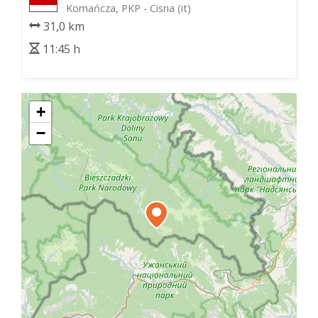
Komańcza, PKP - Cisna (it)
31,0 km
11:45 h
+
−