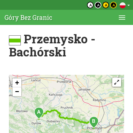
A
A
A
A
Góry Bez Granic
Togg
navi
Przemysko -
Bachórski
+
−