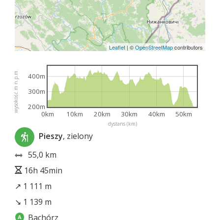
Leaflet
|
©
OpenStreetMap
contributors
wysokość m n.p.m.
400m
300m
200m
0km
10km
20km
30km
40km
50km
dystans (km)
Pieszy
, zielony
55,0 km
16h 45min
↗ 1 111 m
↘ 1 139 m
Bachórz