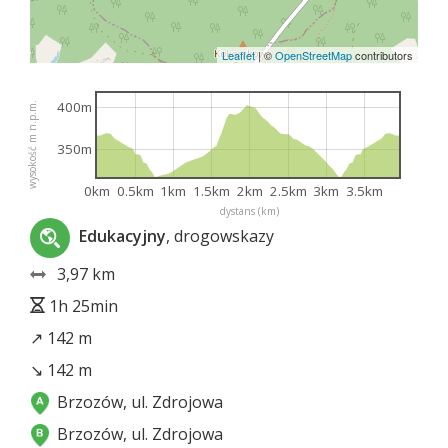
Leaflet
|
©
OpenStreetMap
contributors
400m
wysokość m n.p.m.
350m
0km
0.5km
1km
1.5km
2km
2.5km
3km
3.5km
dystans (km)
Edukacyjny
, drogowskazy
3,97 km
1h 25min
↗ 142 m
↘ 142 m
Brzozów, ul. Zdrojowa
Brzozów, ul. Zdrojowa