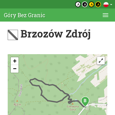
A
A
A
A
Góry Bez Granic
Togg
navi
Brzozów Zdrój
+
−