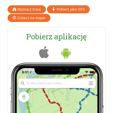
Wyznacz trasę
Pobierz jako GPX
Zobacz na mapie
Pobierz aplikację