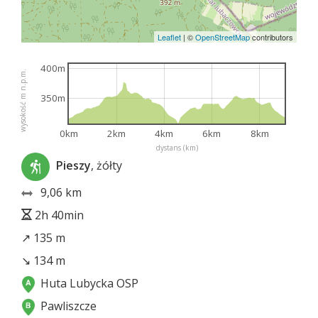
Leaflet
|
©
OpenStreetMap
contributors
400m
wysokość m n.p.m.
350m
0km
2km
4km
6km
8km
dystans (km)
Pieszy
, żółty
9,06 km
2h 40min
↗ 135 m
↘ 134 m
Huta Lubycka OSP
Pawliszcze