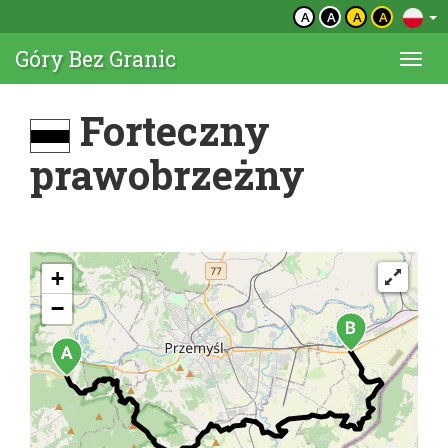
A
A
A
A
Góry Bez Granic
Togg
navi
Forteczny
prawobrzeżny
+
−