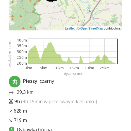
Leaflet
|
©
OpenStreetMap
contributors
400m
wysokość m n.p.m.
350m
300m
250m
200m
0km
5km
10km
15km
20km
25km
dystans (km)
Pieszy
, czarny
29,3 km
9h
(9h 15min w przeciwnym kierunku)
↗ 628 m
↘ 719 m
Dybawka Górna