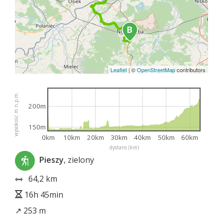
Leaflet
|
©
OpenStreetMap
contributors
wysokość m n.p.m.
200m
150m
0km
10km
20km
30km
40km
50km
60km
dystans (km)
Pieszy
, zielony
64,2 km
16h 45min
↗ 253 m