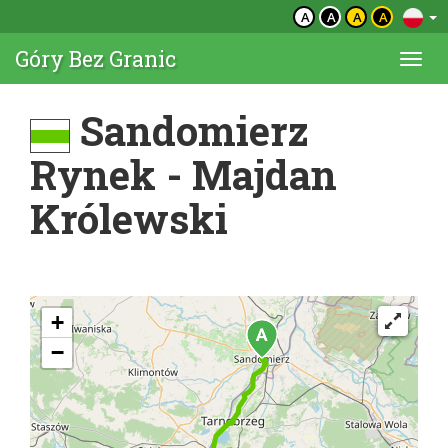
A
A
A
A
Góry Bez Granic
Togg
navi
Sandomierz
Rynek - Majdan
Królewski
+
−