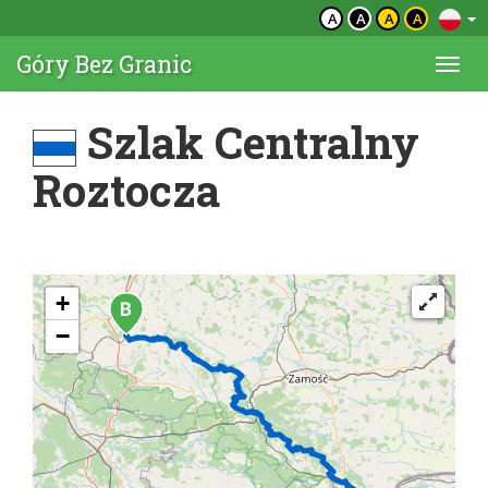
A
A
A
A
Góry Bez Granic
Togg
navi
Szlak Centralny
Roztocza
+
−