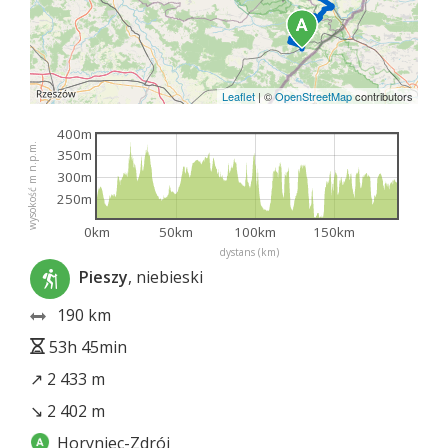
Leaflet
|
©
OpenStreetMap
contributors
400m
wysokość m n.p.m.
350m
300m
250m
0km
50km
100km
150km
dystans (km)
Pieszy
, niebieski
190 km
53h 45min
↗ 2 433 m
↘ 2 402 m
Horyniec-Zdrój