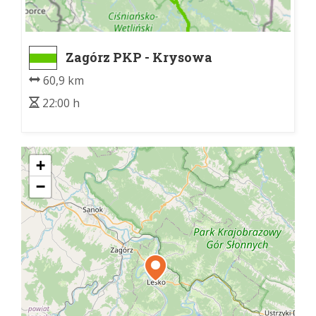
Zagórz PKP - Krysowa
60,9 km
22:00 h
+
−