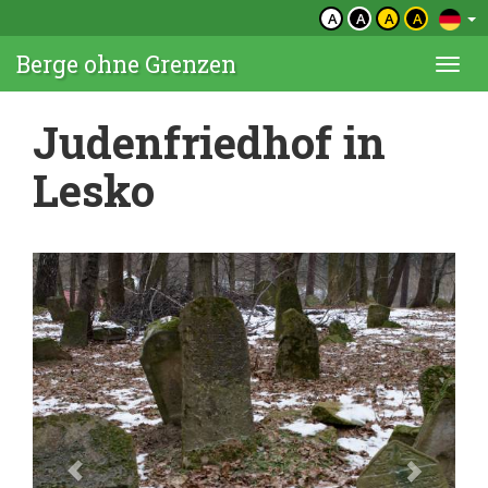
A
A
A
A
Berge ohne Grenzen
Togg
navi
Judenfriedhof in
Lesko