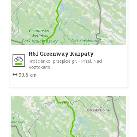
R61 Greenway Karpaty
Wschodnie
Krościenko, przejście gr. - Przeł. Nad
Roztokami
99,6 km