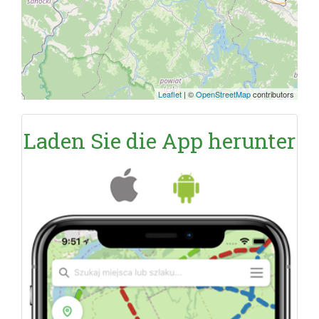
Leaflet
|
©
OpenStreetMap
contributors
Laden Sie die App herunter