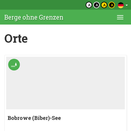
A
A
A
A
Berge ohne Grenzen
Togg
navi
Orte
Bobrowe (Biber)-See