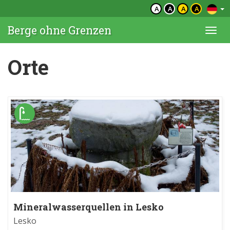
A
A
A
A
Berge ohne Grenzen
Togg
navi
Orte
Mineralwasserquellen in Lesko
Lesko