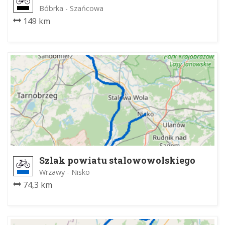
Bóbrka - Szańcowa
149 km
Szlak powiatu stalowowolskiego
niebieski
Wrzawy - Nisko
74,3 km