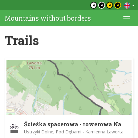
A
A
A
A
Mountains without borders
Togg
navi
Trails
Ścieżka spacerowa - rowerowa Na
Szczyt Kamiennej Laworty
Ustrzyki Dolne, Pod Dębami - Kamienna Laworta