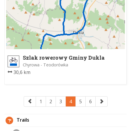
Szlak rowerowy Gminy Dukla
Chyrowa - Teodorówka
30,6 km
1
2
3
4
5
6
Trails