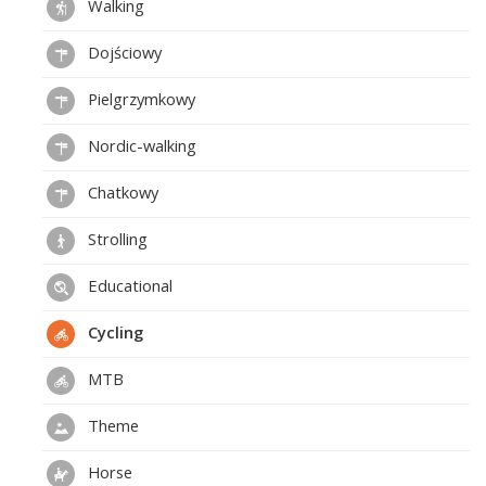
Walking
Dojściowy
Pielgrzymkowy
Nordic-walking
Chatkowy
Strolling
Educational
Cycling
MTB
Theme
Horse