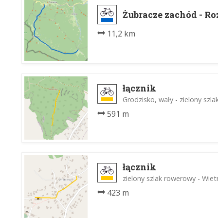
Żubracze zachód - Ro
11,2 km
łącznik
Grodzisko, wały - zielony szl
591 m
łącznik
zielony szlak rowerowy - Wiet
423 m