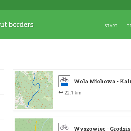
ut borders
START
T
Wola Michowa - Kal
22,1 km
Wyszowiec - Grodzis