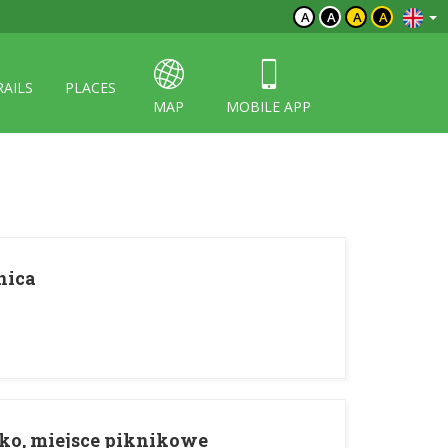
A
A
A
A
RAILS
PLACES
MAP
MOBILE APP
nica
ko, miejsce piknikowe