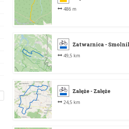
486 m
Zatwarnica - Smolni
49,5 km
Załęże - Załęże
24,5 km