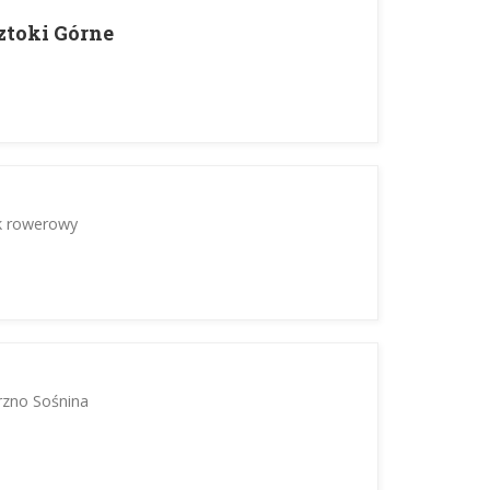
ztoki Górne
ak rowerowy
rzno Sośnina