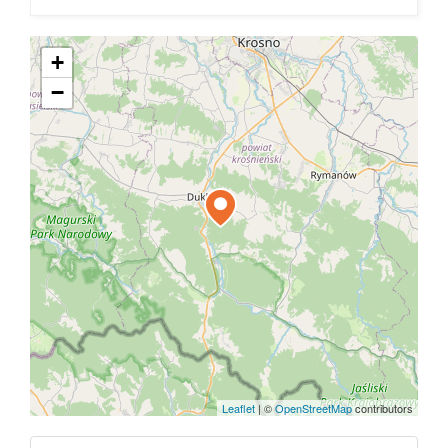
+
−
Leaflet
|
©
OpenStreetMap
contributors