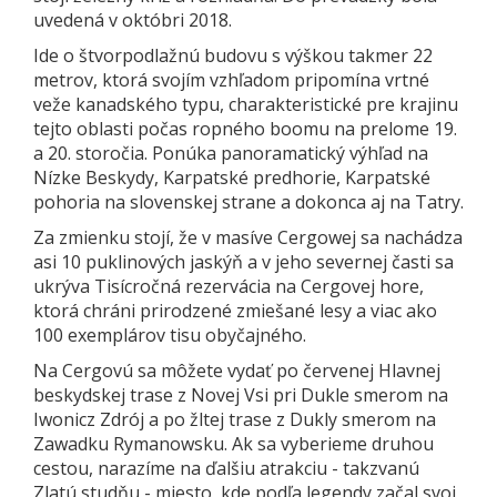
uvedená v októbri 2018.
Ide o štvorpodlažnú budovu s výškou takmer 22
metrov, ktorá svojím vzhľadom pripomína vrtné
veže kanadského typu, charakteristické pre krajinu
tejto oblasti počas ropného boomu na prelome 19.
a 20. storočia. Ponúka panoramatický výhľad na
Nízke Beskydy, Karpatské predhorie, Karpatské
pohoria na slovenskej strane a dokonca aj na Tatry.
Za zmienku stojí, že v masíve Cergowej sa nachádza
asi 10 puklinových jaskýň a v jeho severnej časti sa
ukrýva Tisícročná rezervácia na Cergovej hore,
ktorá chráni prirodzené zmiešané lesy a viac ako
100 exemplárov tisu obyčajného.
Na Cergovú sa môžete vydať po červenej Hlavnej
beskydskej trase z Novej Vsi pri Dukle smerom na
Iwonicz Zdrój a po žltej trase z Dukly smerom na
Zawadku Rymanowsku. Ak sa vyberieme druhou
cestou, narazíme na ďalšiu atrakciu - takzvanú
Zlatú studňu - miesto, kde podľa legendy začal svoj