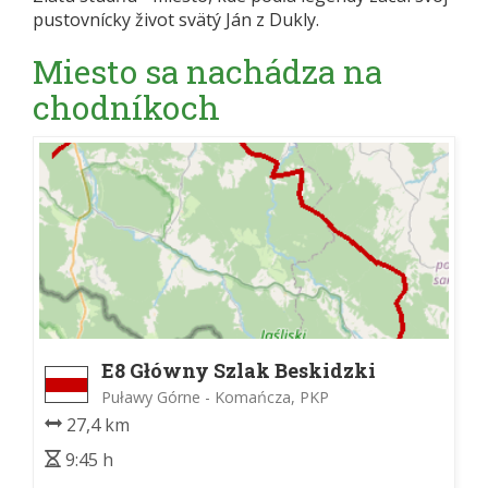
pustovnícky život svätý Ján z Dukly.
Miesto sa nachádza na
chodníkoch
E8 Główny Szlak Beskidzki
Puławy Górne - Komańcza, PKP
27,4 km
9:45 h