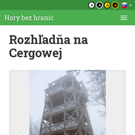
A
A
A
A
Hory bez hraníc
Togg
navi
Rozhľadňa na
Cergowej