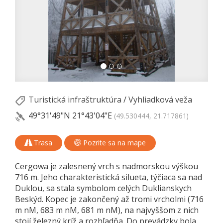
Turistická infraštruktúra
/
Vyhliadková veža
49°31'49"N
21°43'04"E
(49.530444, 21.717861)
Trasa
Pozrite sa na mape
Cergowa je zalesnený vrch s nadmorskou výškou
716 m. Jeho charakteristická silueta, týčiaca sa nad
Duklou, sa stala symbolom celých Duklianskych
Beskýd. Kopec je zakončený až tromi vrcholmi (716
m nM, 683 m nM, 681 m nM), na najvyššom z nich
stojí železný kríž a rozhľadňa. Do prevádzky bola