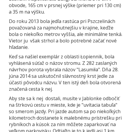
obvode, 165 cm v prsnej výške (priemer pri 130 cm)
a 35 m na výšku.
Do roku 2013 bola jedľa rastúca pri Pszczelinách
považovaná za najmohutnejšiu v krajine, keďže
bola o niekoľko metrov vyššia, ale minimálne tenká.
Vietor ju však strhol a bolo potrebné začať nové
hľadanie.
Keď sa našiel exemplár z oblasti Łopiennik, bola
vyhlásená súťaž o názov stromu. Z 282 zaslaných
návrhov porota vybrala názov "Lasumiła". Dňa 28.
júna 2014 sa uskutočnil slávnostný krst jedle za
účasti pôvodcu názvu. V ten istý deň bola otvorená
značená cesta k nej.
Aby ste sa k nej dostali, musíte v Jablonke odbočiť
na štrkovú cestu v mieste, kde je "uvítacia tabuľa"
so smerom jazdy. Pri jazde autom sa po niekoľkých
kilometroch dostanete k malebnému prístrešku pri
rybníkoch a kúsok za ním môžete zaparkovať na
veľkom parkovisku. Odtiaľto je to k jedli asi 1 km.