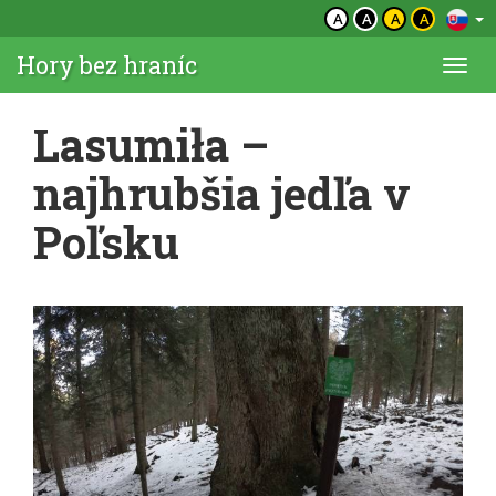
A
A
A
A
Hory bez hraníc
Togg
navi
Lasumiła –
najhrubšia jedľa v
Poľsku