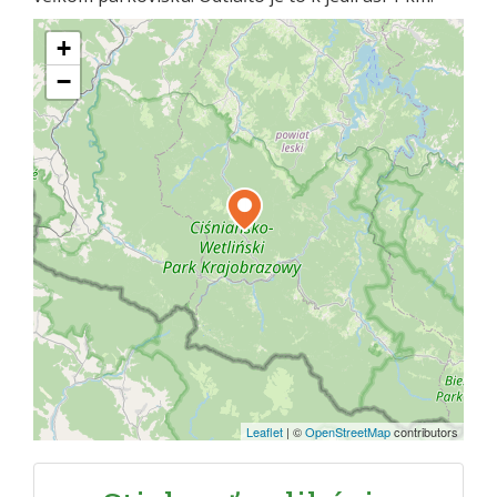
+
−
Leaflet
|
©
OpenStreetMap
contributors