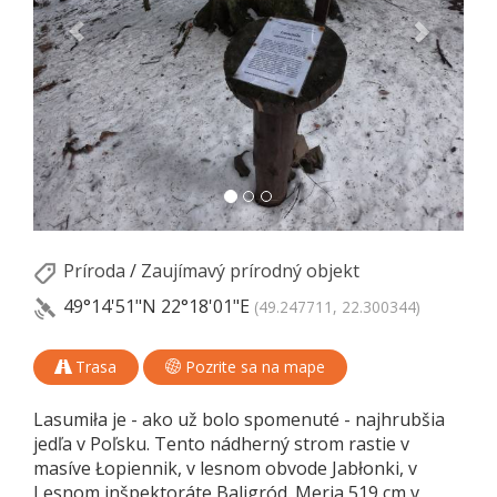
Príroda
/
Zaujímavý prírodný objekt
49°14'51"N
22°18'01"E
(49.247711, 22.300344)
Trasa
Pozrite sa na mape
Lasumiła je - ako už bolo spomenuté - najhrubšia
jedľa v Poľsku. Tento nádherný strom rastie v
masíve Łopiennik, v lesnom obvode Jabłonki, v
Lesnom inšpektoráte Baligród. Meria 519 cm v