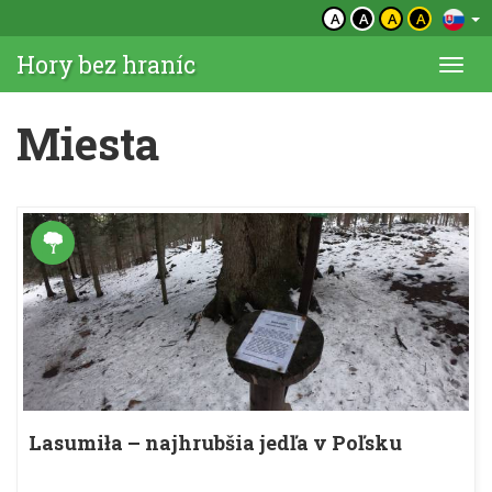
A
A
A
A
Hory bez hraníc
Togg
navi
Miesta
Lasumiła – najhrubšia jedľa v Poľsku