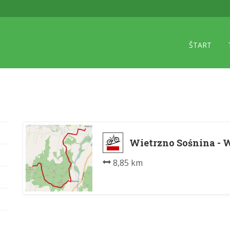
ŠTART
Wietrzno Sośnina - W
8,85 km