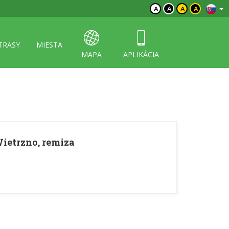
A
A
A
A
TRASY
MIESTA
MAPA
APLIKÁCIA
ietrzno, remiza