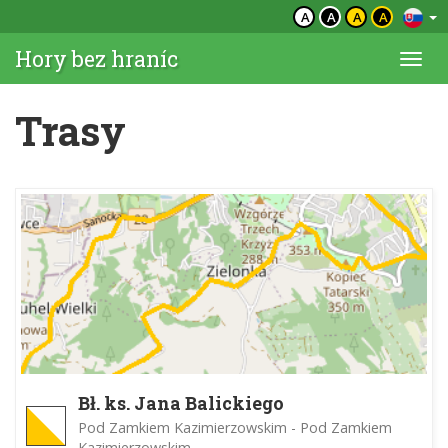
A
A
A
A
Hory bez hraníc
Togg
navi
Trasy
Bł. ks. Jana Balickiego
Pod Zamkiem Kazimierzowskim - Pod Zamkiem
Kazimierzowskim