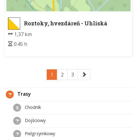
Roztoky, hvezdáreň - Uhliská
1,37 km
0:45 h
1
2
3
Trasy
Chodník
Dojściowy
Pielgrzymkowy