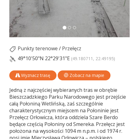
Punkty terenowe
/
Przełęcz
49°10'50"N
22°29'31"E
(49.180711, 22.49195)
Wyznacz trasę
Zobacz na mapie
Jedną z najczęściej wybieranych tras w obrębie
Bieszczadzkiego Parku Narodowego jest przejście
całą Połoniną Wetlińską, zaś szczególnie
charakterystycznym miejscem na Połoninie jest
Przełęcz Orłowicza, która oddziela Szare Berdo
będące częścią Połoniny od Smereka. Przełęcz jest
położona na wysokości 1094 m n.p.m. i od 1974 r.
nosi imię Mieczysława Orłowicza – polskiego