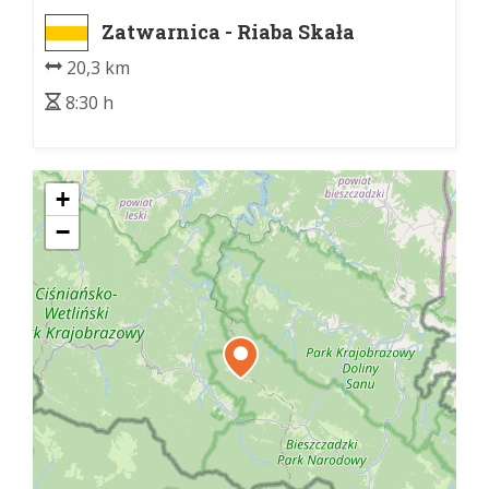
Zatwarnica - Riaba Skała
20,3 km
8:30 h
+
−