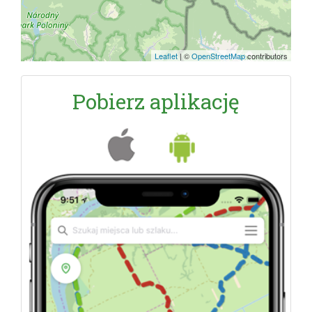
Leaflet
|
©
OpenStreetMap
contributors
Pobierz aplikację