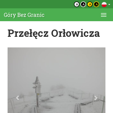
A
A
A
A
Góry Bez Granic
Togg
navi
Przełęcz Orłowicza