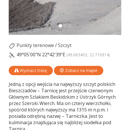
Punkty terenowe
/
Szczyt
49°05'00"N
22°42'39"E
(49.083403, 22.710914)
Wyznacz trasę
Zobacz na mapie
Jedną z opcji wejścia na najwyższy szczyt polskich
Bieszczadów – Tarnicę jest przejście czerwonym
Głównym Szlakiem Beskidzkim z Ustrzyk Górnych
przez Szeroki Wierch. Ma on cztery wierzchołki,
spośród których najwyższy ma 1315 m n.p.m. i
posiada odrębną nazwę – Tarniczka. Jest to
kulminacja znajdująca się najbliżej siodełka pod
Tarnicą.