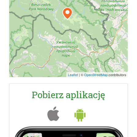
Leaflet
|
©
OpenStreetMap
contributors
Pobierz aplikację