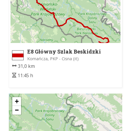
E8 Główny Szlak Beskidzki
Komańcza, PKP - Cisna (it)
31,0 km
11:45 h
+
−