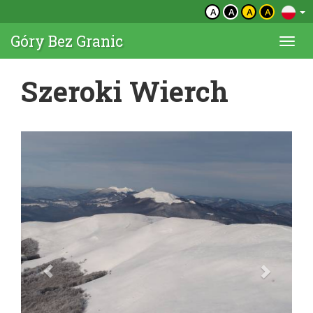
A
A
A
A
Góry Bez Granic
Togg
navi
Szeroki Wierch