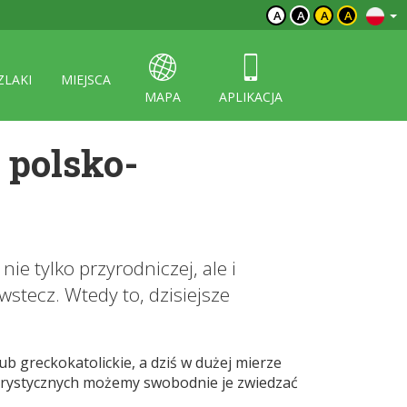
A
A
A
A
ZLAKI
MIEJSCA
MAPA
APLIKACJA
 polsko-
e tylko przyrodniczej, ale i
wstecz. Wtedy to, dzisiejsze
b greckokatolickie, a dziś w dużej mierze
turystycznych możemy swobodnie je zwiedzać