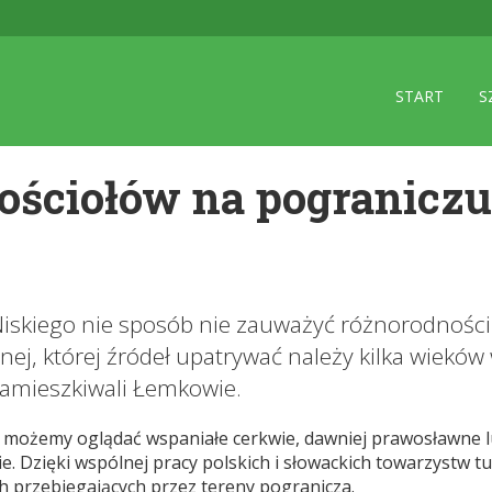
START
S
ościołów na pograniczu
skiego nie sposób nie zauważyć różnorodności ni
nej, której źródeł upatrywać należy kilka wieków 
zamieszkiwali Łemkowie.
iś możemy oglądać wspaniałe cerkwie, dawniej prawosławne lu
. Dzięki wspólnej pracy polskich i słowackich towarzystw 
ch przebiegających przez tereny pogranicza.