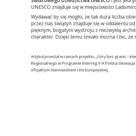
Światowego Dziedzictwa UNESCO
i jest jedn
UNESCO znajduje się w miejscowości Ladomirov
Wydawać by się mogło, że tak duża liczba ob
przez nas świątyń znajduje się w oddaleniu od
pięknym, bogatym wystroju z niezwykłą archite
charakter. Dzięki temu śmiało można rzec, że 
Artykuł powstał w ramach projektu „Góry bez granic - i
Regionalnego w Programie Interreg V-A Polska-Słowacja 
oficjalnym stanowiskiem Unii Europejskiej.