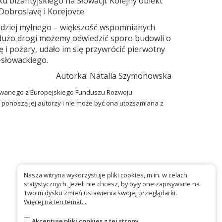
 bizantyjskiego na Słowacji. Kolejny obiekt
Dobroslavę i Korejovce.
ardziej mylnego – większość wspomnianych
yt dużo drogi możemy odwiedzić sporo budowli o
 i pożary, udało im się przywrócić pierwotny
-słowackiego.
Autorka: Natalia Szymonowska
ansowanego z Europejskiego Funduszu Rozwoju
 ponoszą jej autorzy i nie może być ona utożsamiana z
Nasza witryna wykorzystuje pliki cookies, m.in. w celach
statystycznych. Jeżeli nie chcesz, by były one zapisywane na
Twoim dysku zmień ustawienia swojej przeglądarki.
Więcej na ten temat...
Akceptuję pliki cookies z tej strony