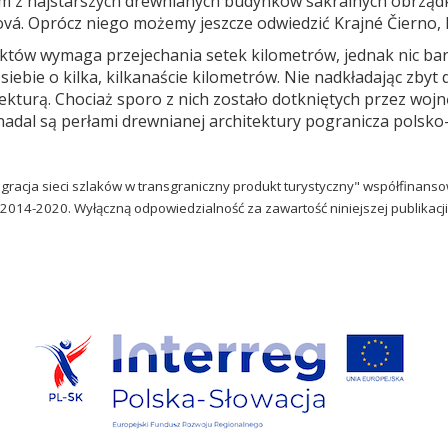
ym z najstarszych drewnianych budynków sakralnych obrządku
á. Oprócz niego możemy jeszcze odwiedzić Krajné Čierno, 
iektów wymaga przejechania setek kilometrów, jednak nic b
 siebie o kilka, kilkanaście kilometrów. Nie nadkładając zb
kturą. Chociaż sporo z nich zostało dotkniętych przez wojnę
nadal są perłami drewnianej architektury pogranicza polsko
ntegracja sieci szlaków w transgraniczny produkt turystyczny" współfin
2014-2020. Wyłączną odpowiedzialność za zawartość niniejszej publikacji