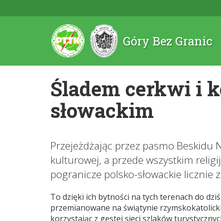
Góry Bez Granic
Śladem cerkwi i k
słowackim
Przejeżdżając przez pasmo Beskidu Ni
kulturowej, a przede wszystkim religij
pogranicze polsko-słowackie licznie 
To dzięki ich bytności na tych terenach do dz
przemianowane na świątynie rzymskokatolickie
korzystając z gęstej sieci szlaków turystyczny