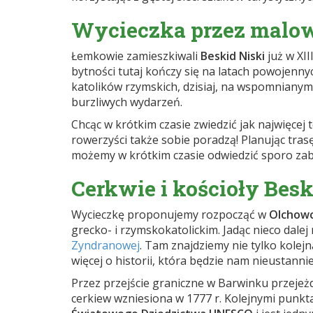
Wycieczka przez malo
Łemkowie zamieszkiwali
Beskid Niski
już w XII
bytności tutaj kończy się na latach powojenny
katolików rzymskich, dzisiaj, na wspomnianym
burzliwych wydarzeń.
Chcąc w krótkim czasie zwiedzić jak najwięce
rowerzyści także sobie poradzą! Planując tr
możemy w krótkim czasie odwiedzić sporo zaby
Cerkwie i kościoły Bes
Wycieczkę proponujemy rozpocząć w
Olchow
grecko- i rzymskokatolickim. Jadąc nieco dal
Zyndranowej
. Tam znajdziemy nie tylko kolejn
więcej o historii, która będzie nam nieustanni
Przez przejście graniczne w Barwinku przejeżd
cerkiew wzniesiona w 1777 r. Kolejnymi punk