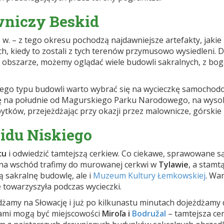
wniczy Beskid
I w. – z tego okresu pochodzą najdawniejsze artefakty, jakie
ch, kiedy to zostali z tych terenów przymusowo wysiedleni. D
 obszarze, możemy oglądać wiele budowli sakralnych, z boga
j tego typu budowli warto wybrać się na wycieczkę samocho
asę na południe od Magurskiego Parku Narodowego, na wysok
tków, przejeżdżając przy okazji przez malownicze, górskie 
kidu Niskiego
cu
i odwiedzić tamtejszą cerkiew. Co ciekawe, sprawowane są
ej na wschód trafimy do murowanej cerkwi w
Tylawie
, a stamt
ą sakralnę budowlę, ale i
Muzeum Kultury Łemkowskiej
. War
e towarzyszyła podczas wycieczki.
żamy na Słowację i już po kilkunastu minutach dojeżdżamy do
tami mogą być miejscowości
Miroľa i
Bodružal
– tamtejsza cer