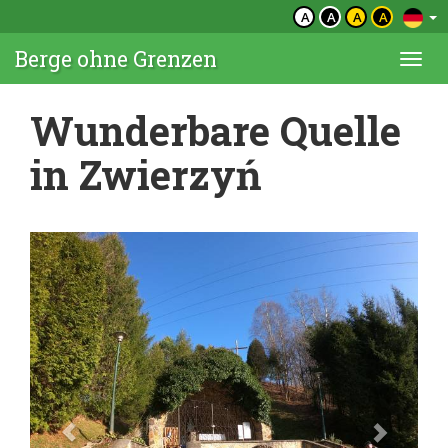
A
A
A
A
Berge ohne Grenzen
Togg
navi
Wunderbare Quelle
in Zwierzyń