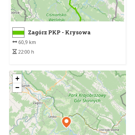
Zagórz PKP - Krysowa
60,9 km
22:00 h
+
−