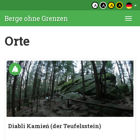
A
A
A
A
Berge ohne Grenzen
Togg
navi
Orte
Diabli Kamień (der Teufelsstein)