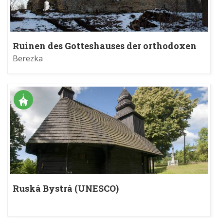
Ruinen des Gotteshauses der orthodoxen
Kirche in Berezka
Berezka
Ruská Bystrá (UNESCO)