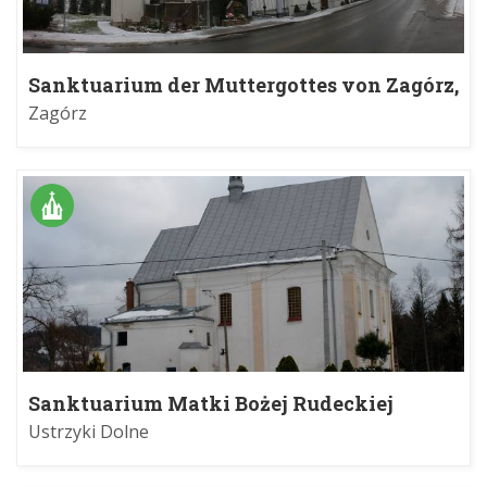
Sanktuarium der Muttergottes von Zagórz,
der Mutter des Neulebens in Zagórz
Zagórz
Sanktuarium Matki Bożej Rudeckiej
Królowej Bieszczadzkiej w Ustrzykach
Ustrzyki Dolne
Dolnych