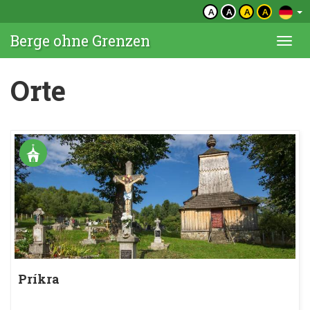
A
A
A
A
Berge ohne Grenzen
Togg
navi
Orte
Príkra