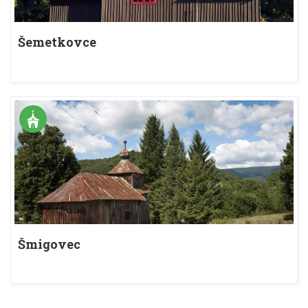
Šemetkovce
Šmigovec