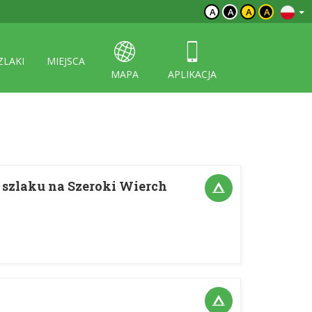
A
A
A
A
ZLAKI
MIEJSCA
MAPA
APLIKACJA
szlaku na Szeroki Wierch