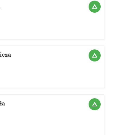
a
icza
ła