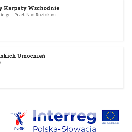
y Karpaty Wschodnie
cie gr. - Przeł. Nad Roztokami
ńskich Umocnień
a