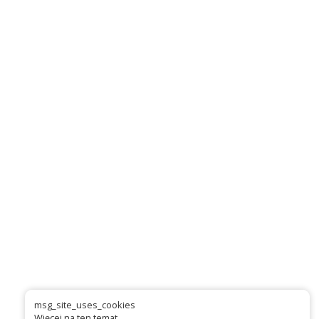
msg_site_uses_cookies
Więcej na ten temat...