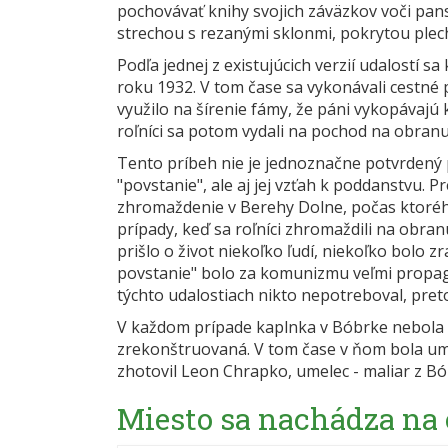
pochovávať knihy svojich záväzkov voči pa
strechou s rezanými sklonmi, pokrytou pl
Podľa jednej z existujúcich verzií udalostí s
roku 1932. V tom čase sa vykonávali cestné p
využilo na šírenie fámy, že páni vykopávajú
roľníci sa potom vydali na pochod na obranu 
Tento príbeh nie je jednoznačne potvrdený
"povstanie", ale aj jej vzťah k poddanstvu.
zhromaždenie v Berehy Dolne, počas ktorého
prípady, keď sa roľníci zhromaždili na obran
prišlo o život niekoľko ľudí, niekoľko bolo 
povstanie" bolo za komunizmu veľmi propago
týchto udalostiach nikto nepotreboval, pre
V každom prípade kaplnka v Bóbrke nebola p
zrekonštruovaná. V tom čase v ňom bola um
zhotovil Leon Chrapko, umelec - maliar z Bóbr
Miesto sa nachádza na