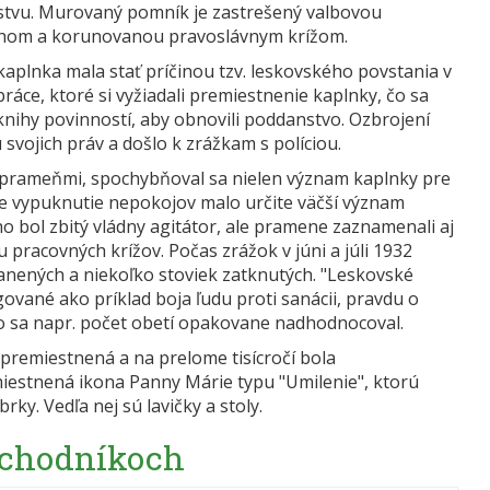
nstvu. Murovaný pomník je zastrešený valbovou
echom a korunovanou pravoslávnym krížom.
a kaplnka mala stať príčinou tzv. leskovského povstania v
ráce, ktoré si vyžiadali premiestnenie kaplnky, čo sa
 knihy povinností, aby obnovili poddanstvo. Ozbrojení
svojich práv a došlo k zrážkam s políciou.
 prameňmi, spochybňoval sa nielen význam kaplnky pre
 Pre vypuknutie nepokojov malo určite väčší význam
 bol zbitý vládny agitátor, ale pramene zaznamenali aj
u pracovných krížov. Počas zrážok v júni a júli 1932
zranených a niekoľko stoviek zatknutých. "Leskovské
vané ako príklad boja ľudu proti sanácii, pravdu o
to sa napr. počet obetí opakovane nadhodnocoval.
remiestnená a na prelome tisícročí bola
iestnená ikona Panny Márie typu "Umilenie", ktorú
ky. Vedľa nej sú lavičky a stoly.
 chodníkoch