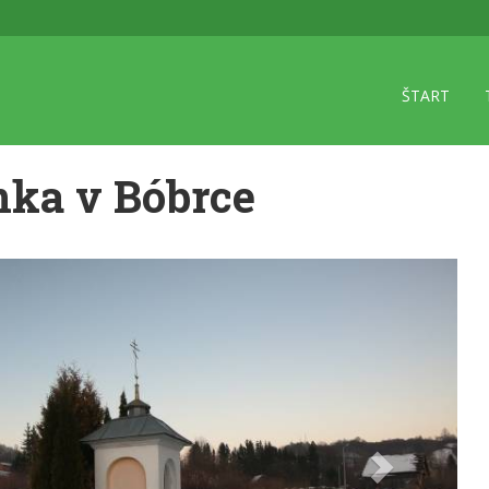
ŠTART
nka v Bóbrce