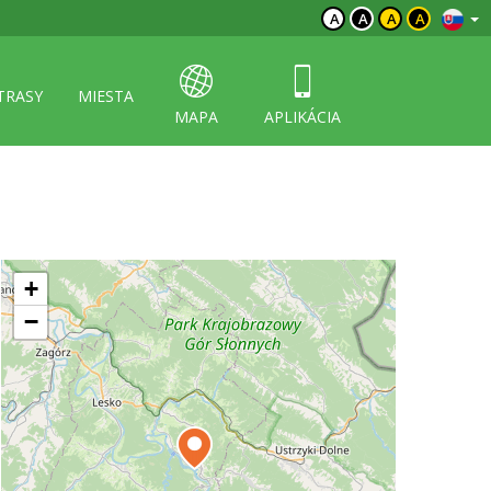
A
A
A
A
TRASY
MIESTA
MAPA
APLIKÁCIA
+
−