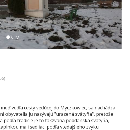
56)
hneď vedľa cesty vedúcej do Myczkowiec, sa nachádza
tni obyvatelia ju nazývajú "urazená svätyňa", pretože
a podľa tradície je to takzvaná poddanská svätyňa,
aplnkou mali sedliaci podľa vtedajšieho zvyku