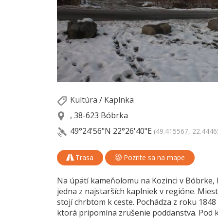
Kultúra
/
Kaplnka
, 38-623 Bóbrka
49°24'56"N
22°26'40"E
(49.415567, 22.4446
Trasa
Pozrite sa na mape
Na úpätí kameňolomu na Kozinci v Bóbrke, 
jedna z najstarších kaplniek v regióne. Mies
stojí chrbtom k ceste. Pochádza z roku 1848 
ktorá pripomína zrušenie poddanstva. Pod k