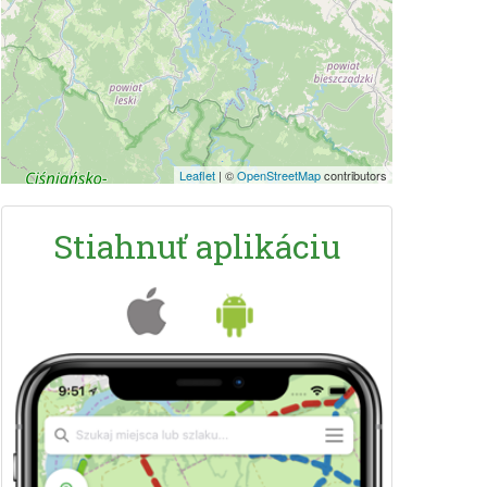
Leaflet
|
©
OpenStreetMap
contributors
Stiahnuť aplikáciu