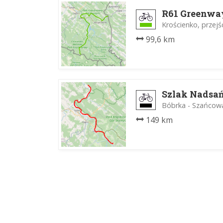
R61 Greenwa
Krościenko, przejś
99,6 km
Szlak Nadsa
Bóbrka - Szańcow
149 km