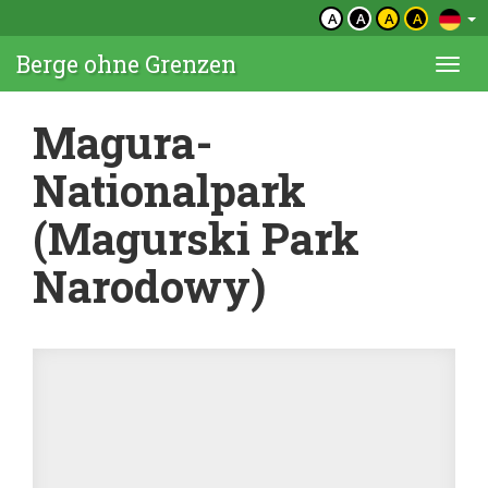
A
A
A
A
Berge ohne Grenzen
Togg
navi
Magura-
Nationalpark
(Magurski Park
Narodowy)