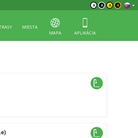
A
A
A
A
TRASY
MIESTA
MAPA
APLIKÁCIA
e)