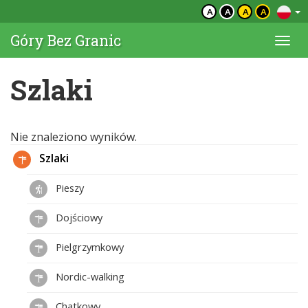
A
A
A
A
Góry Bez Granic
Togg
navi
Szlaki
Nie znaleziono wyników.
Szlaki
Pieszy
Dojściowy
Pielgrzymkowy
Nordic-walking
Chatkowy