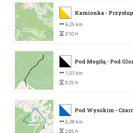
Kamionka - Przysłu
6,25 km
2:10 h
Pod Mogiłą - Pod Glo
1,03 km
0:25 h
Pod Wysokim - Czar
6,38 km
2:05 h