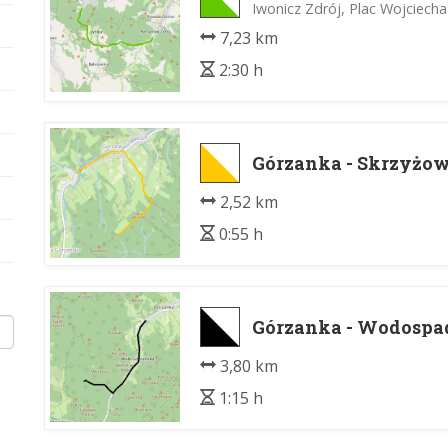
Iwonicz Zdrój, Plac Wojciech
7,23 km
2:30 h
Górzanka - Skrzyżow
2,52 km
0:55 h
Górzanka - Wodospa
3,80 km
1:15 h