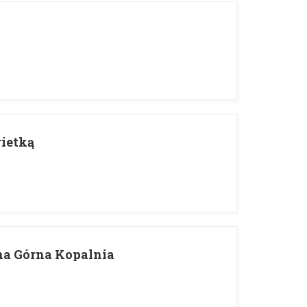
p
rietką
na Górna Kopalnia