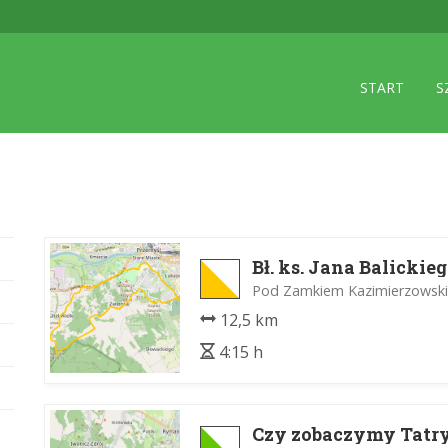
START
S
Bł. ks. Jana Balickie
Pod Zamkiem Kazimierzowsk
12,5 km
4:15 h
Czy zobaczymy Tatr