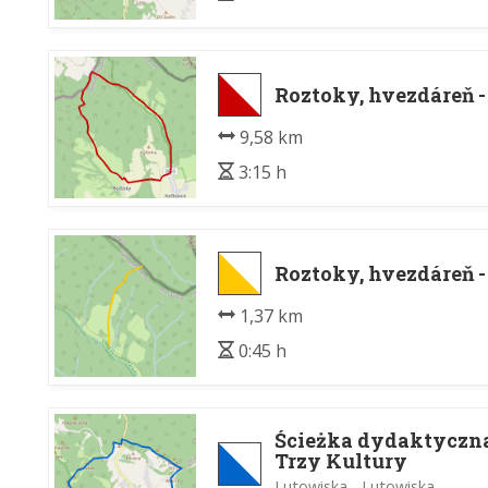
Roztoky, hvezdáreň -
9,58 km
3:15 h
Roztoky, hvezdáreň -
1,37 km
0:45 h
Ścieżka dydaktyczn
Trzy Kultury
Lutowiska - Lutowiska