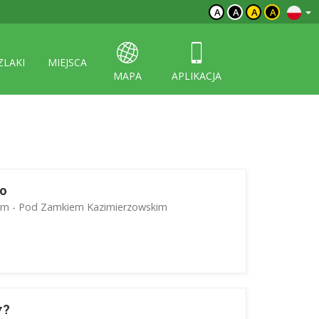
A
A
A
A
ZLAKI
MIEJSCA
MAPA
APLIKACJA
go
im - Pod Zamkiem Kazimierzowskim
y?