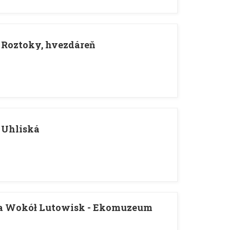
 Roztoky, hvezdáreň
 Uhliská
a Wokół Lutowisk - Ekomuzeum