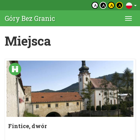
A
A
A
A
Góry Bez Granic
Togg
navi
Miejsca
Fintice, dwór