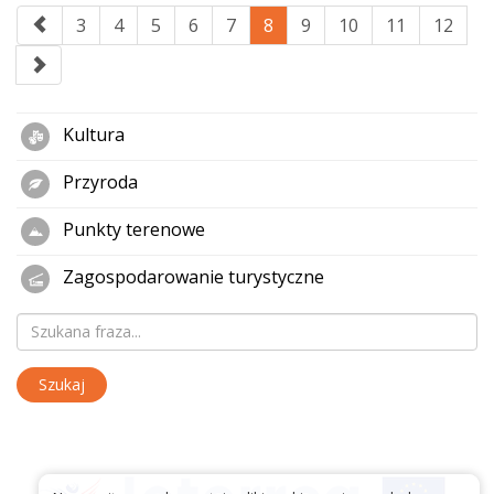
3
4
5
6
7
8
9
10
11
12
Kultura
Przyroda
Punkty terenowe
Zagospodarowanie turystyczne