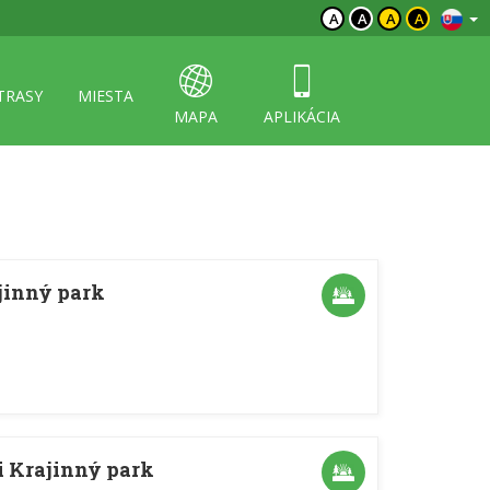
A
A
A
A
TRASY
MIESTA
MAPA
APLIKÁCIA
jinný park
 Krajinný park