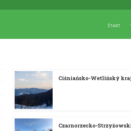
ŠTART
Ciśniańsko-Wetlińský kra
Czarnorzecko-Strzyżowski