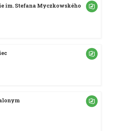
kie im. Stefana Myczkowského
iec
palonym