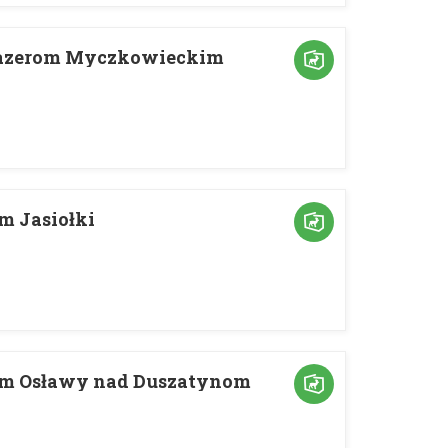
 Jazerom Myczkowieckim
m Jasiołki
lom Osławy nad Duszatynom