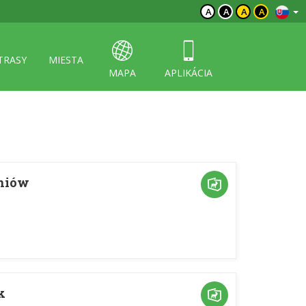
A
A
A
A
TRASY
MIESTA
MAPA
APLIKÁCIA
aniów
k