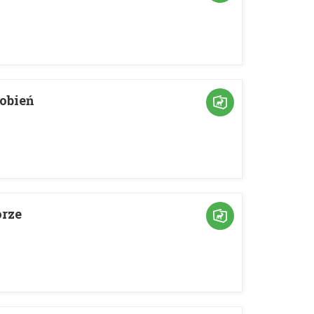
Sobień
orze