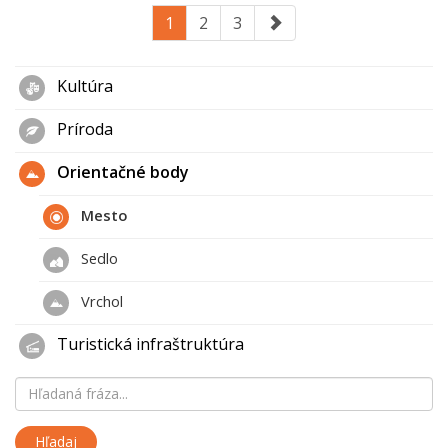
1
2
3
Kultúra
Príroda
Orientačné body
Mesto
Sedlo
Vrchol
Turistická infraštruktúra