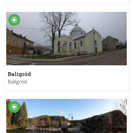
Baligród
Baligród