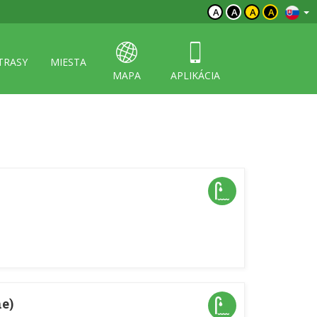
A
A
A
A
TRASY
MIESTA
MAPA
APLIKÁCIA
e)