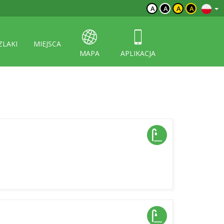
A
A
A
A
ZLAKI
MIEJSCA
MAPA
APLIKACJA