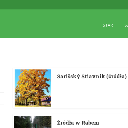
START
S
Šarišský Štiavnik (źródła)
Źródła w Rabem