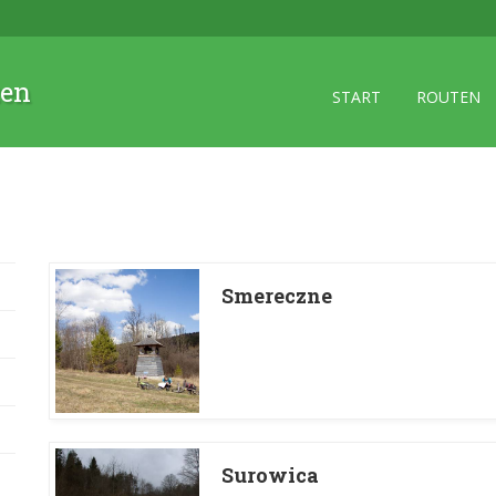
zen
START
ROUTEN
Smereczne
Surowica