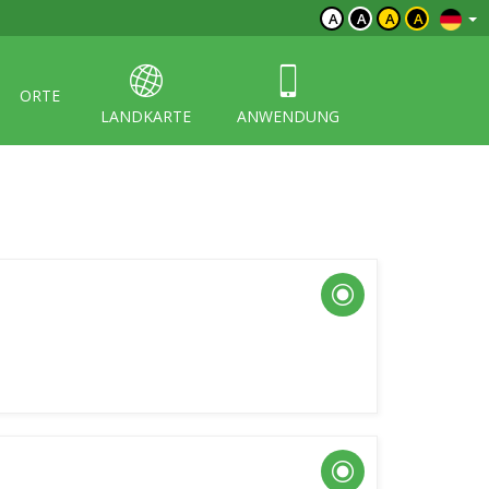
A
A
A
A
ORTE
LANDKARTE
ANWENDUNG