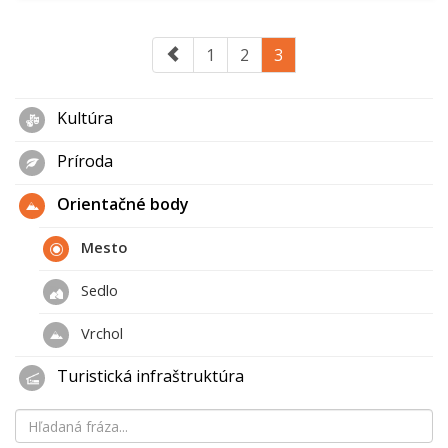
1
2
3
Kultúra
Príroda
Orientačné body
Mesto
Sedlo
Vrchol
Turistická infraštruktúra