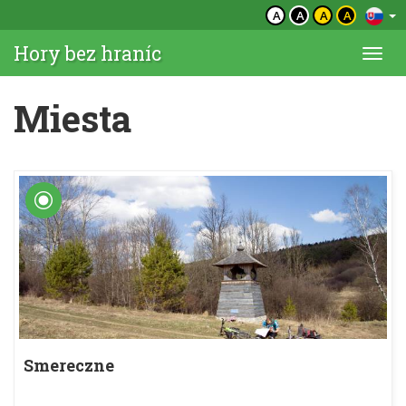
A
A
A
A
Hory bez hraníc
Togg
navi
Miesta
Smereczne