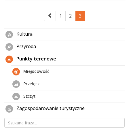
1
2
3
Kultura
Przyroda
Punkty terenowe
Miejscowość
Przełęcz
Szczyt
Zagospodarowanie turystyczne