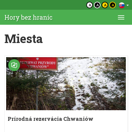
A
A
A
A
Hory bez hraníc
Togg
navi
Miesta
Prírodná rezervácia Chwaniów