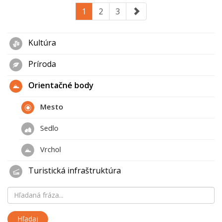
1
2
3
Kultúra
Príroda
Orientačné body
Mesto
Sedlo
Vrchol
Turistická infraštruktúra