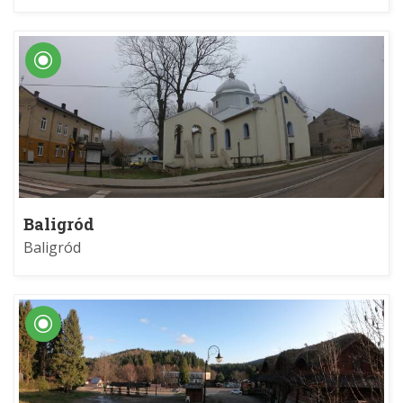
Baligród
Baligród