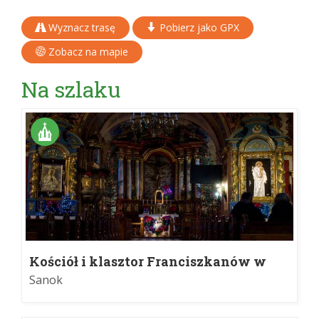
Wyznacz trasę
Pobierz jako GPX
Zobacz na mapie
Na szlaku
Kościół i klasztor Franciszkanów w
Sanoku
Sanok