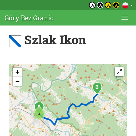
A
A
A
A
Góry Bez Granic
Togg
navi
Szlak Ikon
+
−
4