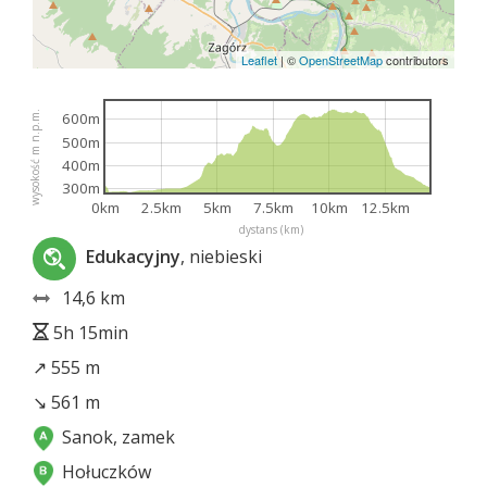
Leaflet
|
©
OpenStreetMap
contributors
wysokość m n.p.m.
600m
500m
400m
300m
0km
2.5km
5km
7.5km
10km
12.5km
dystans (km)
Edukacyjny
, niebieski
14,6 km
5h 15min
↗ 555 m
↘ 561 m
Sanok, zamek
Hołuczków