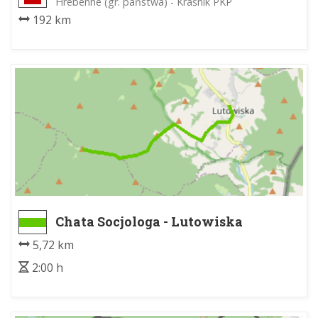
Hrebenne (gr. państwa) - Kraśnik PKP
192 km
Chata Socjologa - Lutowiska
5,72 km
2:00 h