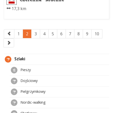
17,3 km
1
2
3
4
5
6
7
8
9
10
Szlaki
Pieszy
Dojściowy
Pielgrzymkowy
Nordic-walking
Chatkowy