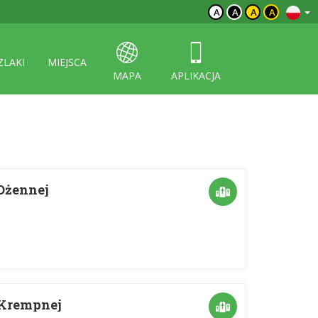
A
A
A
A
ZLAKI
MIEJSCA
MAPA
APLIKACJA
Ożennej
 Krempnej