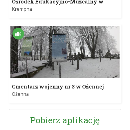
Ośrodek Edukacyjno-Muzealny w
Krempnej
Krempna
Cmentarz wojenny nr 3 w Ożennej
Ożenna
Pobierz aplikację