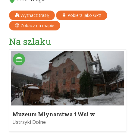
Wyznacz trasę
Pobierz jako GPX
Zobacz na mapie
Na szlaku
Muzeum Młynarstwa i Wsi w
Ustrzykach Dolnych
Ustrzyki Dolne