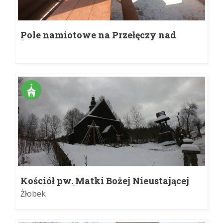
Pole namiotowe na Przełęczy nad
Żłobkiem
Kościół pw. Matki Bożej Nieustającej
Pomocy w Żłobku
Żłobek