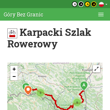
A
A
A
A
Góry Bez Granic
Togg
navi
Karpacki Szlak
Rowerowy
+
−
6
9