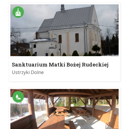
Sanktuarium Matki Bożej Rudeckiej
Królowej Bieszczadzkiej w Jasieniu
Ustrzyki Dolne