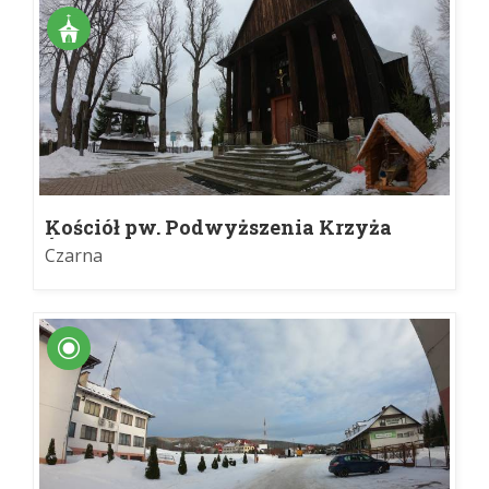
Kościół pw. Podwyższenia Krzyża
Świętego w Czarnej
Czarna