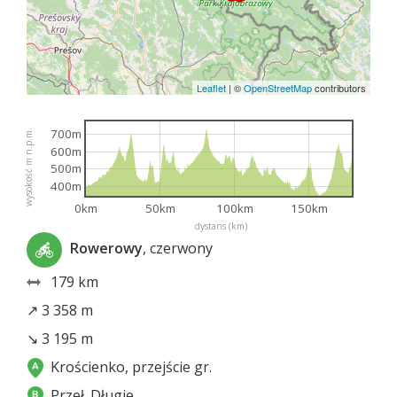
Leaflet
|
©
OpenStreetMap
contributors
700m
wysokość m n.p.m.
600m
500m
400m
0km
50km
100km
150km
dystans (km)
Rowerowy
, czerwony
179 km
↗ 3 358 m
↘ 3 195 m
Krościenko, przejście gr.
Przeł. Długie