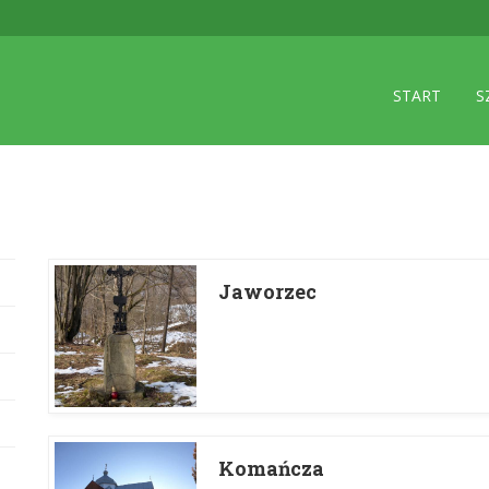
START
S
Jaworzec
Komańcza