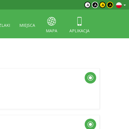
A
A
A
A
ZLAKI
MIEJSCA
MAPA
APLIKACJA